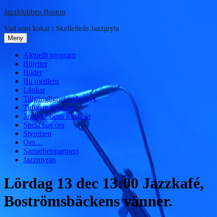
Hoppa
Jazzklubben Boston
till
Vad som kokar i Skellefteås Jazzgryta
innehåll
Meny
Aktuellt program
Biljetter
Bilder
Bli medlem
Länkar
Tillgänglighet / adresser
Tidigare program
Jazzklubbens första år
Spela hos oss
Styrelsen
Om…
Samarbetspartners
Jazzmyran
Lördag 13 dec 13:00 Jazzkafé,
Boströmsbäckens vänner.