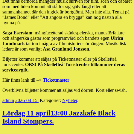
Det finns oerhörda mängder musik skriven för film, scen och cabaret
som med tiden kommit att stå för sig själv långt efter att
sammanhanget där den ingick är bortglömt. Men inte alla. Temat på
”James Bond” eller ”Att angöra en brygga” kan nog nästan alla
nynna på.
Saga Eserstam
; mångfacetterad skådespelerska, manusförfattare
och sångerska gästar som programvärd och bandets egen
Ulrica
Lundmark
tar ton i några av filmhistoriens örhängen. Musikalisk
ledare är som vanligt
Åsa Granlund Jonsson
.
Biljetter kommer att säljas på Ticketmaster eller på Skellefteå
turistcenter.
OBS! På Skellefteå Turistcenter tillkommer deras
serviceavgift.
Här finns länk till –>
Ticketmaster
Överblivna biljetter kommer att säljas vid dörren. Kort eller swish.
admin
2026-04-15
.
Kategorier:
Nyheter
.
Lördag 11 april13:00 Jazzkafé Black
Island Stompers.