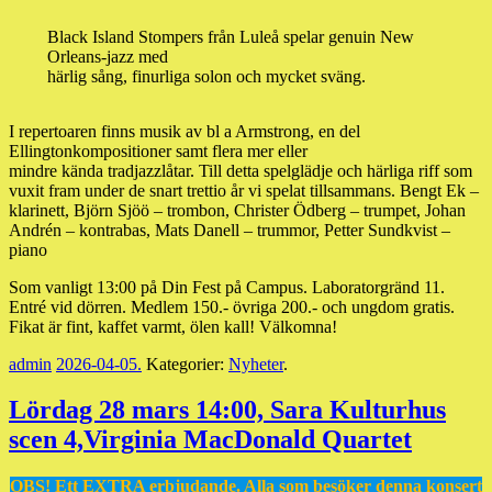
Black Island Stompers från Luleå spelar genuin New
Orleans-jazz med
härlig sång, finurliga solon och mycket sväng.
I repertoaren finns musik av bl a Armstrong, en del
Ellingtonkompositioner samt flera mer eller
mindre kända tradjazzlåtar. Till detta spelglädje och härliga riff som
vuxit fram under de snart trettio år vi spelat tillsammans. Bengt Ek –
klarinett, Björn Sjöö – trombon, Christer Ödberg – trumpet, Johan
Andrén – kontrabas, Mats Danell – trummor, Petter Sundkvist –
piano
Som vanligt 13:00 på Din Fest på Campus. Laboratorgränd 11.
Entré vid dörren. Medlem 150.- övriga 200.- och ungdom gratis.
Fikat är fint, kaffet varmt, ölen kall! Välkomna!
admin
2026-04-05
.
Kategorier:
Nyheter
.
Lördag 28 mars 14:00, Sara Kulturhus
scen 4,Virginia MacDonald Quartet
OBS! Ett EXTRA erbjudande. Alla som besöker denna konsert