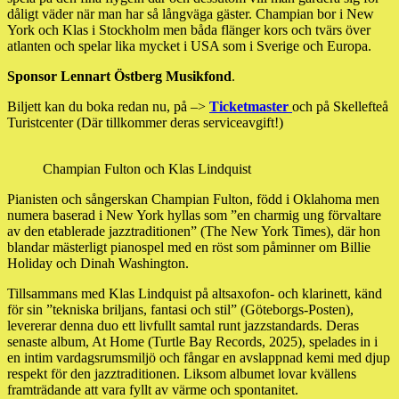
dåligt väder när man har så långväga gäster. Champian bor i New
York och Klas i Stockholm men båda flänger kors och tvärs över
atlanten och spelar lika mycket i USA som i Sverige och Europa.
Sponsor Lennart Östberg Musikfond
.
Biljett kan du boka redan nu, på –>
Ticketmaster
och på Skellefteå
Turistcenter (Där tillkommer deras serviceavgift!)
Champian Fulton och Klas Lindquist
Pianisten och sångerskan Champian Fulton, född i Oklahoma men
numera baserad i New York hyllas som ”en charmig ung förvaltare
av den etablerade jazztraditionen” (The New York Times), där hon
blandar mästerligt pianospel med en röst som påminner om Billie
Holiday och Dinah Washington.
Tillsammans med Klas Lindquist på altsaxofon- och klarinett, känd
för sin ”tekniska briljans, fantasi och stil” (Göteborgs-Posten),
levererar denna duo ett livfullt samtal runt jazzstandards. Deras
senaste album, At Home (Turtle Bay Records, 2025), spelades in i
en intim vardagsrumsmiljö och fångar en avslappnad kemi med djup
respekt för den jazztraditionen. Liksom albumet lovar kvällens
framträdande att vara fyllt av värme och spontanitet.