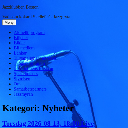
Hoppa
Jazzklubben Boston
till
Vad som kokar i Skellefteås Jazzgryta
innehåll
Meny
Aktuellt program
Biljetter
Bilder
Bli medlem
Länkar
Tillgänglighet / adresser
Tidigare program
Jazzklubbens första år
Spela hos oss
Styrelsen
Om…
Samarbetspartners
Jazzmyran
Kategori:
Nyheter
Torsdag 2026-08-13, 18:00 Live,