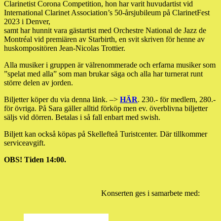
Clarinetist Corona Competition, hon har varit huvudartist vid
International Clarinet Association’s 50-årsjubileum på ClarinetFest
2023 i Denver,
samt har hunnit vara gästartist med Orchestre National de Jazz de
Montréal vid premiären av Starbirth, en svit skriven för henne av
huskompositören Jean-Nicolas Trottier.
Alla musiker i gruppen är välrenommerade och erfarna musiker som
”spelat med alla” som man brukar säga och alla har turnerat runt
större delen av jorden.
Biljetter köper du via denna länk. –>
HÄR
. 230.- för medlem, 280.-
för övriga. På Sara gäller alltid förköp men ev. överblivna biljetter
säljs vid dörren. Betalas i så fall enbart med swish.
Biljett kan också köpas på Skellefteå Turistcenter. Där tillkommer
serviceavgift.
OBS! Tiden 14:00.
Konserten ges i samarbete med: