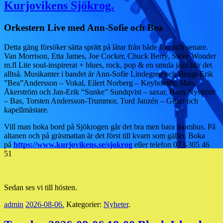
Kurjovikens Sjökrog.
Orkestern Live med Ann-Sofie och Bea
Detta gäng försöker sätta sprätt på låtar från både förr och senare.
Van Morrison, Etta James, Joe Cocker, Chuck Berry, Steve Wonder
m.fl Lite soul-inspirerat + blues, rock, pop & en smula jazz blir det
alltså. Musikanter i bandet är Ann-Sofie Lindegren och Bengt-Erik
”Bea”Andersson – Vokal, Eilert Norberg – Keyboards, Mats
Åkerström och Jan-Erik “Sunke” Sundqvist – saxar, Hans Nyström
– Bas, Torsten Andersson-Trummor, Tord Janzén – Gitarr och
kapellmästare.
Vill man boka bord på Sjökrogen går det bra men bara inomhus. På
altanen och på gräsmattan är det först till kvarn som gäller. Boka
på
https://www.kurjovikens.se/sjokrog
eller telefon 073-305 46
51
Sedan ses vi till hösten.
admin
2026-08-06
.
Kategorier:
Nyheter
.