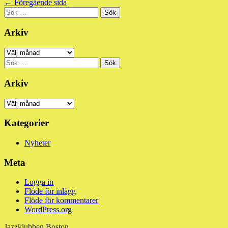
Inläggsnavigering
← Föregående sida
Sidopanel
Sök
efter:
Arkiv
Arkiv
Sök
efter:
Arkiv
Arkiv
Kategorier
Nyheter
Meta
Logga in
Flöde för inlägg
Flöde för kommentarer
WordPress.org
Jazzklubben Boston