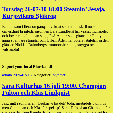
Torsdag 26-07-30 18:00 Steamin’ Jesaja,
Kurjovikens Sjökrog
Bandet som i flera omgångar avslutat sommaren skall nu som
omväxling få inleda säsongen Lars Lundberg har vässat munspelet
och lovar en och annan sång, P-A Anderssons gitarr har fått nya
ännu strängare strängar och Urban Åden har polerat ståfelan så den
glänser. Nicklas Brännbergs trummor är runda, snygga och
välstämda!
Suport your local Bluesband!
admin
2026-07-16
.
Kategorier:
Nyheter
.
Sara Kulturhus 16 juli 19:00. Champian
Fulton och Klas Lindquist
Jazz mitt i sommaren? Brukar vi ha det? Jodå, mestadels utomhus
men Champian och Klas får spela på Sara. Dels så att Champian får
spela på den fina flygeln där och dessutom vill man gardera sig för