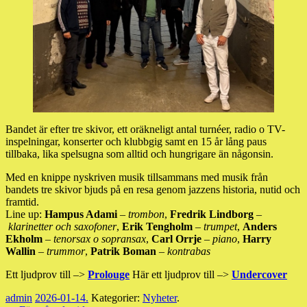
Bandet är efter tre skivor, ett oräkneligt antal turnéer, radio o TV-
inspelningar, konserter och klubbgig samt en 15 år lång paus
tillbaka, lika spelsugna som alltid och hungrigare än någonsin.
Med en knippe nyskriven musik tillsammans med musik från
bandets tre skivor bjuds på en resa genom jazzens historia, nutid och
framtid.
Line up:
Hampus Adami
–
trombon
,
Fredrik Lindborg
–
klarinetter och saxofoner
,
Erik Tengholm
–
trumpet
,
Anders
Ekholm
–
tenorsax o sopransax
,
Carl Orrje
–
piano
,
Harry
Wallin
–
trummor
,
Patrik Boman
–
kontrabas
Ett ljudprov till –>
Prolouge
Här ett ljudprov till –>
Undercover
admin
2026-01-14
.
Kategorier:
Nyheter
.