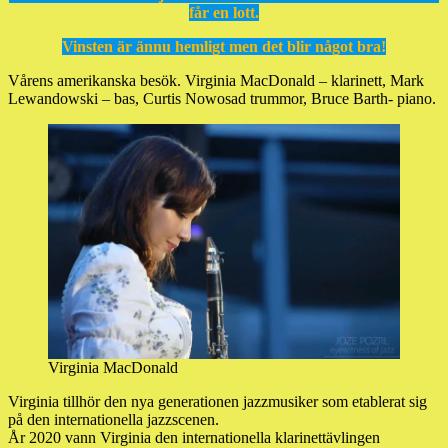
får en lott.
Vinsten är ännu hemligt men det blir något bra!
Vårens amerikanska besök. Virginia MacDonald – klarinett, Mark
Lewandowski – bas, Curtis Nowosad trummor, Bruce Barth- piano.
Virginia MacDonald
Virginia tillhör den nya generationen jazzmusiker som etablerat sig
på den internationella jazzscenen.
År 2020 vann Virginia den internationella klarinettävlingen