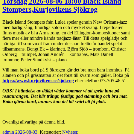
Torsdag 2026-08-06 18:00 Black Island
Stompers,Kurjovikens Sjökrog
Black Island Stompers från Luleå spelar genuin New Orleans-jazz
med härlig sång, finurliga solon och mycket sväng. I repertoaren
finns musik av bl a Armstrong, en del Ellington-kompositioner samt
flera mer eller mindre kända tradjazz-låtar. Till detta spelglädje och
härliga riff som vuxit fram under de snart trettio år bandet spelat
tillsammans. Bengt Ek – klarinett, Björn Sjöö – trombon, Christer
Ödberg – trumpet, Johan Andrén – kontrabas, Mats Danell –
trummor, Petter Sundkvist – piano
Vill man boka bord på Sjökrogen går det bra men bara inomhus. På
altanen och på gräsmattan är det först till kvarn som gäller. Boka på
https://www.kurjovikens.se/sjokrog
eller telefon 073-305 46 51
OBS! I händelse av dåligt väder kommer vi att spela inne på
restaurangen. Det blir trångt, festligt, god stämning och bra mat.
Boka gärna bord, annars kan det bli svårt att få plats.
Ovanligt allvarliga på denna bild.
admin
2026-08-03
.
Kategorier:
Nyheter
.