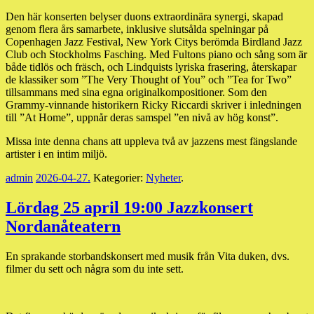
Den här konserten belyser duons extraordinära synergi, skapad
genom flera års samarbete, inklusive slutsålda spelningar på
Copenhagen Jazz Festival, New York Citys berömda Birdland Jazz
Club och Stockholms Fasching. Med Fultons piano och sång som är
både tidlös och fräsch, och Lindquists lyriska frasering, återskapar
de klassiker som ”The Very Thought of You” och ”Tea for Two”
tillsammans med sina egna originalkompositioner. Som den
Grammy-vinnande historikern Ricky Riccardi skriver i inledningen
till ”At Home”, uppnår deras samspel ”en nivå av hög konst”.
Missa inte denna chans att uppleva två av jazzens mest fängslande
artister i en intim miljö.
admin
2026-04-27
.
Kategorier:
Nyheter
.
Lördag 25 april 19:00 Jazzkonsert
Nordanåteatern
En sprakande storbandskonsert med musik från Vita duken, dvs.
filmer du sett och några som du inte sett.