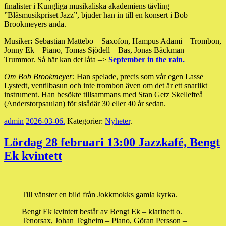
finalister i Kungliga musikaliska akademiens tävling
”Blåsmusikpriset Jazz”, bjuder han in till en konsert i Bob
Brookmeyers anda.
Musiker
:
Sebastian Mattebo – Saxofon, Hampus Adami – Trombon,
Jonny Ek – Piano, Tomas Sjödell – Bas, Jonas Bäckman –
Trummor. Så här kan det låta –>
September in the rain.
Om Bob Brookmeyer:
Han spelade, precis som vår egen Lasse
Lystedt, ventilbasun och inte trombon även om det är ett snarlikt
instrument. Han besökte tillsammans med Stan Getz Skellefteå
(Anderstorpsaulan) för sisådär 30 eller 40 år sedan.
admin
2026-03-06
.
Kategorier:
Nyheter
.
Lördag 28 februari 13:00 Jazzkafé, Bengt
Ek kvintett
Till vänster en bild från Jokkmokks gamla kyrka.
Bengt Ek kvintett består av Bengt Ek – klarinett o.
Tenorsax, Johan Tegheim – Piano, Göran Persson –