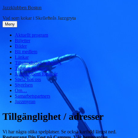
Hoppa
Jazzklubben Boston
till
Vad som kokar i Skellefteås Jazzgryta
innehåll
Meny
Aktuellt program
Biljetter
Bilder
Bli medlem
Länkar
Tillgänglighet / adresser
Tidigare program
Jazzklubbens första år
Spela hos oss
Styrelsen
Om…
Samarbetspartners
Jazzmyran
Tillgänglighet / adresser
Vi har några olika spelplatser. Se också kartbild längst ned.
Restaurang Din Fest på Campus. Vår hemmaplan.