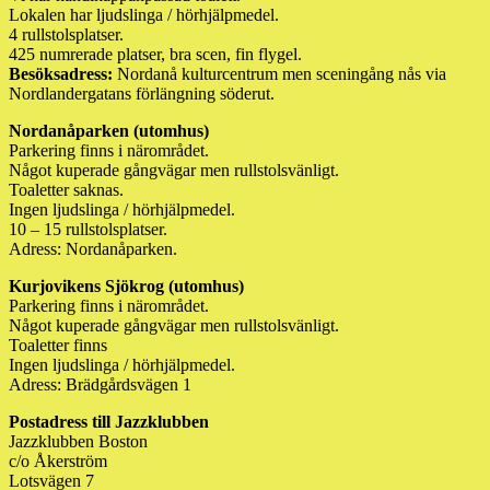
Lokalen har ljudslinga / hörhjälpmedel.
4 rullstolsplatser.
425 numrerade platser, bra scen, fin flygel.
Besöksadress:
Nordanå kulturcentrum men sceningång nås via
Nordlandergatans förlängning söderut.
Nordanåparken (utomhus)
Parkering finns i närområdet.
Något kuperade gångvägar men rullstolsvänligt.
Toaletter saknas.
Ingen ljudslinga / hörhjälpmedel.
10 – 15 rullstolsplatser.
Adress: Nordanåparken.
Kurjovikens Sjökrog (utomhus)
Parkering finns i närområdet.
Något kuperade gångvägar men rullstolsvänligt.
Toaletter finns
Ingen ljudslinga / hörhjälpmedel.
Adress: Brädgårdsvägen 1
Postadress till Jazzklubben
Jazzklubben Boston
c/o Åkerström
Lotsvägen 7