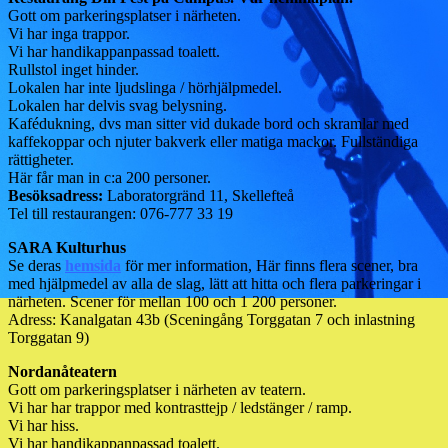
Gott om parkeringsplatser i närheten.
Vi har inga trappor.
Vi har handikappanpassad toalett.
Rullstol inget hinder.
Lokalen har inte ljudslinga / hörhjälpmedel.
Lokalen har delvis svag belysning.
Kafédukning, dvs man sitter vid dukade bord och skramlar med
kaffekoppar och njuter bakverk eller matiga mackor. Fullständiga
rättigheter.
Här får man in c:a 200 personer.
Besöksadress:
Laboratorgränd 11, Skellefteå
Tel till restaurangen: 076-777 33 19
SARA Kulturhus
Se deras
hemsida
för mer information, Här finns flera scener, bra
med hjälpmedel av alla de slag, lätt att hitta och flera parkeringar i
närheten. Scener för mellan 100 och 1 200 personer.
Adress: Kanalgatan 43b (Sceningång Torggatan 7 och inlastning
Torggatan 9)
Nordanåteatern
Gott om parkeringsplatser i närheten av teatern.
Vi har har trappor med kontrasttejp / ledstänger / ramp.
Vi har hiss.
Vi har handikappanpassad toalett.