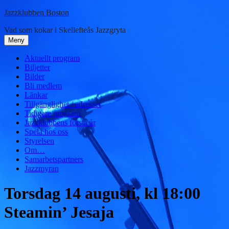
Hoppa
Jazzklubben Boston
till
Vad som kokar i Skellefteås Jazzgryta
innehåll
Meny
Aktuellt program
Biljetter
Bilder
Bli medlem
Länkar
Tillgänglighet / adresser
Tidigare program
Jazzklubbens första år
Spela hos oss
Styrelsen
Om…
Samarbetspartners
Jazzmyran
Torsdag 14 augusti, kl 18:00
Steamin’ Jesaja