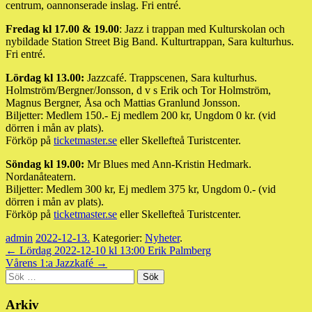
centrum, oannonserade inslag. Fri entré.
Fredag kl 17.00 & 19.00
: Jazz i trappan med Kulturskolan och
nybildade Station Street Big Band. Kulturtrappan, Sara kulturhus.
Fri entré.
Lördag kl 13.00:
Jazzcafé. Trappscenen, Sara kulturhus.
Holmström/Bergner/Jonsson, d v s Erik och Tor Holmström,
Magnus Bergner, Åsa och Mattias Granlund Jonsson.
Biljetter: Medlem 150.- Ej medlem 200 kr, Ungdom 0 kr. (vid
dörren i mån av plats).
Förköp på
ticketmaster.se
eller Skellefteå Turistcenter.
Söndag kl 19.00:
Mr Blues med Ann-Kristin Hedmark.
Nordanåteatern.
Biljetter: Medlem 300 kr, Ej medlem 375 kr, Ungdom 0.- (vid
dörren i mån av plats).
Förköp på
ticketmaster.se
eller Skellefteå Turistcenter.
admin
2022-12-13
.
Kategorier:
Nyheter
.
Inläggsnavigering
← Lördag 2022-12-10 kl 13:00 Erik Palmberg
Vårens 1:a Jazzkafé →
Sidopanel
Sök
efter:
Arkiv