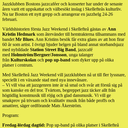
Jazzklubben Bostons jazzcaféer och konserter har under de senaste
åren varit ett uppskattat och välbesökt inslag i Skellefteås kulturliv.
Nu tar Boston ett nytt grepp och arrangerar en jazzhelg 24-26
februari.
Världshistorien första Jazz Weekend i Skellefteå gästas av
Ann
Kristin Hedmark
som återvänder till hemtrakterna tillsammans med
bandet
Mr Blues
. Ann Kristins besök får extra glans av att hon firar
60 år som artist. I övrigt bjuder helgen på bland annat storbandsjazz
med nybildade
Station Street Big Band
, jazzcafé
med
Holmström/Bergner/Jonsson
, unga talanger
från
Kulturskolan
och
pop up-band
som dyker upp på olika
platser i centrum.
Med Skellefteå Jazz Weekend vill jazzklubben nå ut till fler lyssnare,
speciellt i en växande stad med nya innevånare.
– Vi vill visa att jazzgenren inte är så smal och svår att förstå sig på
som kanske en del tror. Tvärtom, begreppet jazz täcker allt från
högtidlig konstmusik till röjig och glad dansmusik. Vi vill ge
smakprov på trivsam och kvalitativ musik från både proffs och
amatörer, säger ordförande Mats Åkerström.
Program:
Fredag-lördag dagtid:
Pop up-band på olika platser i Skellefteå