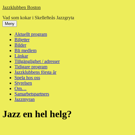
Hoppa
Jazzklubben Boston
till
Vad som kokar i Skellefteås Jazzgryta
innehåll
Meny
Aktuellt program
Biljetter
Bilder
Bli medlem
Länkar
Tillgänglighet / adresser
Tidigare program
Jazzklubbens första år
Spela hos oss
Styrelsen
Om…
Samarbetspartners
Jazzmyran
Jazz en hel helg?