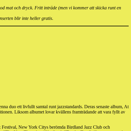
d mat och dryck. Fritt inträde (men vi kommer att skicka runt en
erten blir inte heller gratis
.
enna duo ett livfullt samtal runt jazzstandards. Deras senaste album, At
ionen. Liksom albumet lovar kvällens framträdande att vara fyllt av
zz Festival, New York Citys berömda Birdland Jazz Club och