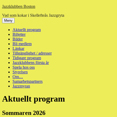
Hoppa
Jazzklubben Boston
till
Vad som kokar i Skellefteås Jazzgryta
innehåll
Meny
Aktuellt program
Biljetter
Bilder
Bli medlem
Länkar
Tillgänglighet / adresser
Tidigare program
Jazzklubbens första år
Spela hos oss
Styrelsen
Om…
Samarbetspartners
Jazzmyran
Aktuellt program
Sommaren 2026