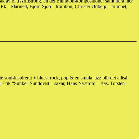
ik av bl a Armstrong, en del Ellington-kompositioner samt flera mer
ngt Ek – klarinett, Björn Sjöö – trombon, Christer Ödberg – trumpet,
soul-inspirerat + blues, rock, pop & en smula jazz blir det alltså.
-Erik “Sunke” Sundqvist – saxar, Hans Nyström – Bas, Torsten