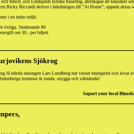
och fräsch, och Lindquists lyriska frasering, återskapar de klassike
n Ricky Riccardi skriver i inledningen till ”At Home”, uppnår deras 
ter i en intim miljö.
ör övriga. Studerande 80
avgift om 30.- per biljett.
urjovikens Sjökrog
g få inleda säsongen Lars Lundberg har vässat munspelet och lovar en 
s Brännbergs trummor är runda, snygga och välstämda!
Suport your local Bluesb
ompers,