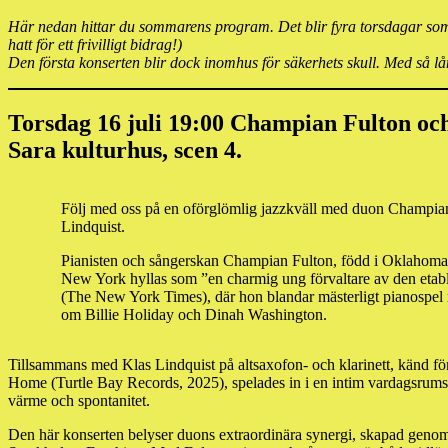
Här nedan hittar du sommarens program. Det blir fyra torsdagar som 
hatt för ett frivilligt bidrag!)
Den första konserten blir dock inomhus för säkerhets skull. Med så lån
Torsdag 16 juli 19:00 Champian Fulton och
Sara kulturhus, scen 4.
Följ med oss på en oförglömlig jazzkväll med duon Champia
Lindquist.
Pianisten och sångerskan Champian Fulton, född i Oklahoma
New York hyllas som ”en charmig ung förvaltare av den etabl
(The New York Times), där hon blandar mästerligt pianospel
om Billie Holiday och Dinah Washington.
Tillsammans med Klas Lindquist på altsaxofon- och klarinett, känd för s
Home (Turtle Bay Records, 2025), spelades in i en intim vardagsrumsm
värme och spontanitet.
Den här konserten belyser duons extraordinära synergi, skapad genom