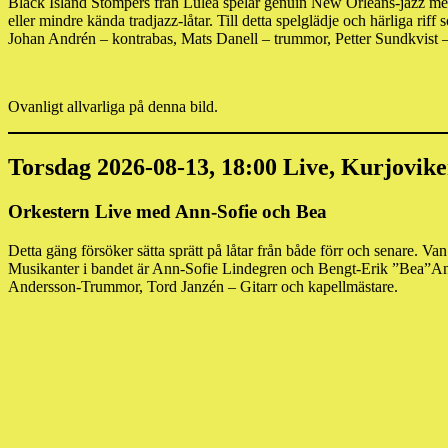
Black Island Stompers från Luleå spelar genuin New Orleans-jazz med 
eller mindre kända tradjazz-låtar. Till detta spelglädje och härliga ri
Johan Andrén – kontrabas, Mats Danell – trummor, Petter Sundkvist 
Ovanligt allvarliga på denna bild.
Torsdag 2026-08-13, 18:00 Live, Kurjovike
Orkestern Live med Ann-Sofie och Bea
Detta gäng försöker sätta sprätt på låtar från både förr och senare. V
Musikanter i bandet är Ann-Sofie Lindegren och Bengt-Erik ”Bea”An
Andersson-Trummor, Tord Janzén – Gitarr och kapellmästare.