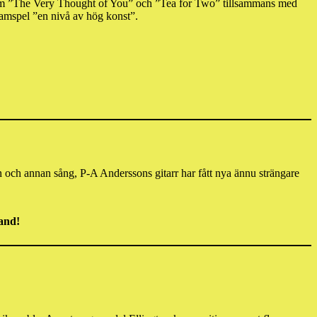
r som ”The Very Thought of You” och ”Tea for Two” tillsammans med
samspel ”en nivå av hög konst”.
och annan sång, P-A Anderssons gitarr har fått nya ännu strängare
and!