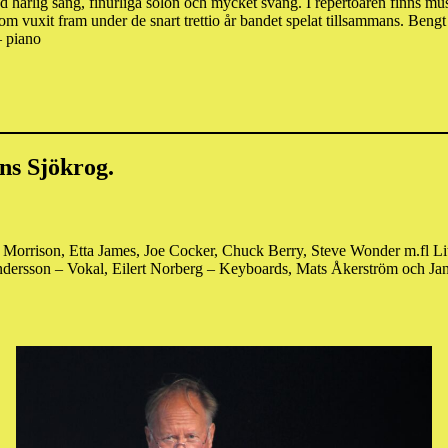
härlig sång, finurliga solon och mycket sväng. I repertoaren finns mus
ff som vuxit fram under de snart trettio år bandet spelat tillsammans. Be
– piano
ns Sjökrog.
an Morrison, Etta James, Joe Cocker, Chuck Berry, Steve Wonder m.fl Lite 
dersson – Vokal, Eilert Norberg – Keyboards, Mats Åkerström och Jan