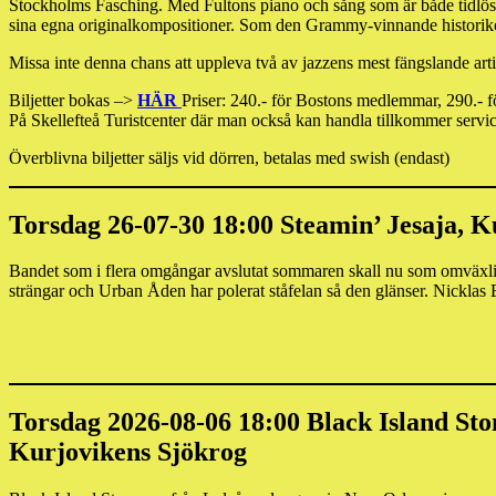
Stockholms Fasching. Med Fultons piano och sång som är både tidlös 
sina egna originalkompositioner. Som den Grammy-vinnande historiker
Missa inte denna chans att uppleva två av jazzens mest fängslande artis
Biljetter bokas –>
HÄR
Priser: 240.- för Bostons medlemmar, 290.- f
På Skellefteå Turistcenter där man också kan handla tillkommer service
Överblivna biljetter säljs vid dörren, betalas med swish (endast)
Torsdag 26-07-30 18:00 Steamin’ Jesaja, K
Bandet som i flera omgångar avslutat sommaren skall nu som omväxlin
strängar och Urban Åden har polerat ståfelan så den glänser. Nickla
Torsdag 2026-08-06 18:00 Black Island St
Kurjovikens Sjökrog