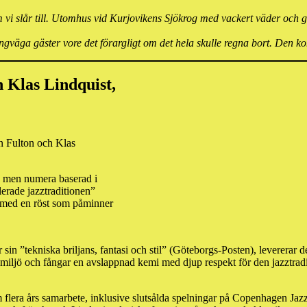
vi slår till. Utomhus vid Kurjovikens Sjökrog med vackert väder och go
gväga gäster vore det förargligt om det hela skulle regna bort. Den kons
 Klas Lindquist,
n Fulton och Klas
 men numera baserad i
erade jazztraditionen”
 med en röst som påminner
in ”tekniska briljans, fantasi och stil” (Göteborgs-Posten), levererar d
iljö och fångar en avslappnad kemi med djup respekt för den jazztradit
 flera års samarbete, inklusive slutsålda spelningar på Copenhagen Ja